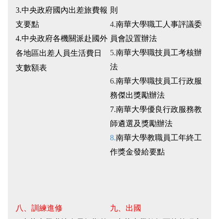
3.
中央政府國內出差旅費報
則
支要點
4.
南華大學職工人事評議委
4.中央政府各機關派赴國外
員會設置辦法
5.
南華大學職技員工考核辦
各地區出差人員生活費日
法
支數額表
6.
南華大學職技員工行政服
務傑出獎勵辦法
7.
南華大學優良行政服務教
師遴選及獎勵辦法
8.
南華大學教職員工年終工
作獎金發給要點
八、訓練進修
九、出國