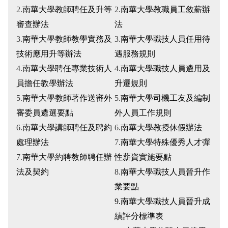
2.
南華大學教師聘任及升等
2.
南華大學教職員工敘薪辦
審查辦法
法
3.
南華大學教師教學實務及
3.
南華大學職技人員任用待
技術應用升等辦法
遇服務規則
4.
南華大學聘任專業技術人
4.
南華大學職技人員遴用及
員擔任教學辦法
升遷規則
5.
南華大學教師著作送審外
5.
南華大學司機工友及編制
審委員遴選要點
外人員工作規則
6.
南華大學講師聘任及聘約
6.
南華大學教授休假辦法
處理辦法
7.
南華大學特殊優秀人才彈
7.
南華大學約聘教師聘任辦
性薪資實施要點
法及契約
8.
南華大學職技人員晉升作
業要點
9.
南華大學職技人員晉升成
績評分標準表